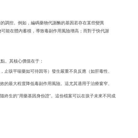
因的調控。例如，編碼藥物代謝酶的基因若存在某些變異
藥物可能在體內蓄積，導致毒副作用風險增高；而對于快代謝
位點。其核心價值在于：
，止咳平喘藥如可待因等）發生嚴重不良反應（如肝毒性、
效的最大程度降低毒副作用風險。這尤其適用于治療窗窄、
隨終生的“用藥基因身份證”。這份檔案可以在孩子未來不同成