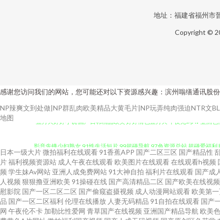
地址：福建省福州市晉
Copyright © 
感谢您访问我们的网站，您可能还对以下资源感兴趣：滨州嗡缮通讯股份
NP辣爽文到处做|NP群乱肉欧美精品大黄毛片|NP玩弄纯肉强迫NTR文BL|np
五月天婷婷小说 国产日韩精品欧美 婷婷情色五月天 午夜无码AV 亚洲色情入口
地图
影音先锋少妇熟女 91性生活短片 99超碰导航 97色资源总站 超碰爱福利 
日本一级大片
微拍福利在线观看
91香蕉APP
国产二区三区
国产精品性
片
福利视频资源站
成人午夜在线观看
欧美图片在线观看
在线观看h视频
级片 亚洲天堂91 99爱网页版 www91熟女 www日日本日日 国产鬼片a
频
学生妹Av网站
亚洲人成免费网站
91大神自拍
福利片在线观看
国产成
人视频
狠狠撸亚洲欧美
91操碰在线
国产高清精品二区
国产欧美在线视频
碰人操人碰 人人妻人人操人人 婷婷97www 97超碰人人爱 AV大香蕉 国产
慰影院
国产一区二区二区
国产偷窥盗摄视频
成人动漫网站观看
欧美第一
品
国产一区二区福利
伦理在线播放
人妻无码精品
91自拍在线观看
国产
网
午夜伦不卡
加勒比性爱网
青草国产在线视频
亚洲国产精品导航
欧美
丝巨乳极品 美女喷水网址 欧美成人性交 日韩欧美色图0p 三级AV免费 四