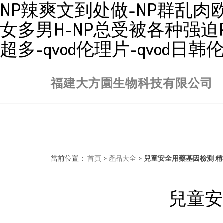
NP辣爽文到处做-NP群乱肉欧
女多男H-NP总受被各种强迫PLAY
超多-qvod伦理片-qvod日
福建大方園生物科技有限公司
當前位置：
首頁
>
產品大全
>
兒童安全用藥基因檢測 精
兒童安