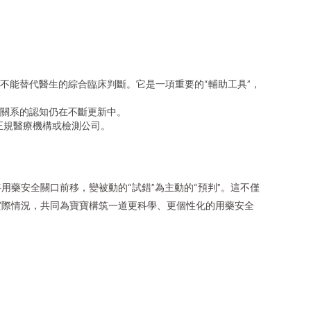
不能替代醫生的綜合臨床判斷。它是一項重要的“輔助工具”，
關系的認知仍在不斷更新中。
正規醫療機構或檢測公司。
藥安全關口前移，變被動的“試錯”為主動的“預判”。這不僅
實際情況，共同為寶寶構筑一道更科學、更個性化的用藥安全