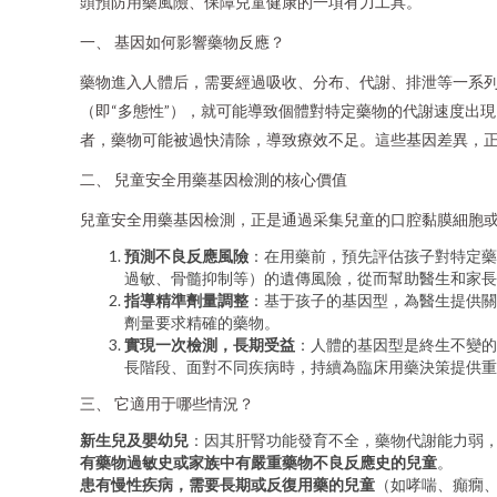
頭預防用藥風險、保障兒童健康的一項有力工具。
一、 基因如何影響藥物反應？
藥物進入人體后，需要經過吸收、分布、代謝、排泄等一系
（即“多態性”），就可能導致個體對特定藥物的代謝速度出現
者，藥物可能被過快清除，導致療效不足。這些基因差異，正是
二、 兒童安全用藥基因檢測的核心價值
兒童安全用藥基因檢測，正是通過采集兒童的口腔黏膜細胞
預測不良反應風險
：在用藥前，預先評估孩子對特定藥
過敏、骨髓抑制等）的遺傳風險，從而幫助醫生和家長
指導精準劑量調整
：基于孩子的基因型，為醫生提供關
劑量要求精確的藥物。
實現一次檢測，長期受益
：人體的基因型是終生不變的
長階段、面對不同疾病時，持續為臨床用藥決策提供重
三、 它適用于哪些情況？
新生兒及嬰幼兒
：因其肝腎功能發育不全，藥物代謝能力弱
有藥物過敏史或家族中有嚴重藥物不良反應史的兒童
。
患有慢性疾病，需要長期或反復用藥的兒童
（如哮喘、癲癇