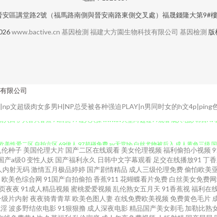
安區講堂路2號（福馬路南側與晉安南路東側交叉處）福晟錢隆大第9#樓14
2026
www.bactive.cn
基因檢測
福建大方園生物科技有限公司
基因檢測
版
有限公司
文超级肉女多男H|NP总受被各种强迫PLAY|n男同时女的h文4p|ping色堂|
 伊人兽大香蕉 91白虎 97碰人人操 wwwav天堂网 超碰99观看 成人电彭 韩日AV
欧美性爱二区 自拍六区 69伊人 97超碰免费 av天堂bh 白丝尤物被后入 成人黄色三
乱伦种子
美国伦理大片
国产二区在线观看
美女伦理视频
福利偷拍小视频
国产a级0
变性人妖
国产福利永久
日韩中文字幕观看
足交在线播放91
丁香
片 国内久久 海角社区尤物 欧美国产日韩一二 51国产成人自拍 91黑丝视频 97av大香蕉
人内射无码
激情五月极品婷婷
国产剧情精品
成人三级伦理免费
偷怕欧美
欧美色综合网
91国产自拍偷拍
香蕉911
花蝴蝶看片免费
白丝美女免费网
86页 黑丝自慰喷水网站 黄色美女网站蜜桃 欧美性爱另类3 亚洲最色网站 91n女在线 91国
页夜夜
91成人精品视频
蜜桃爱爱视频
乱伦熟女五月天
91香蕉视
福利在
一级片内射
夜夜骑青青草
欧美色图人妻
在线免费欧美视频
免费黄色毛片
色淫
波多野结依电影
91狠狠撸
成人深夜电影
精品国产美女剃毛
加勒比熟
虎影院最新网址 午夜神器人妻 91大神论理少妇 91偷拍视频网站 AV中亚aV 天天操天