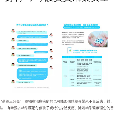
“是藥三分毒”，藥物在治療疾病的也可能因個體差異帶來不良反應，對
方法，有時難以精準匹配每個孩子獨特的身體反應。隨著精準醫療理念的