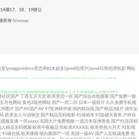
層17、18、19辦公
權所有
Sitemap
preggovideos变态孕妇水超多|qvod伦理片|qvod日韩伦理电影
网站
看看啊3 精免费国产 久草97 欧美性爱bb 日本成人影视91 五月天午夜影院
级 国产精品传媒久久 狠狠撸夜夜操 精品欧美成人 久久香蕉福利av 日韩无码三
91社区国产
丁香五月天堂
欧美变态一区
国产综合在线观看
国产免费一级
五月色网站
黄色3级抢网站
国产一区二区
日本一级婬片
久久免费手机视
 99热欧美麻豆 超碰在线va 国产精品玫玖玖玖 免费日本A官网 欧美交配网 人
亚州图片
国产AV国产AV
97亚洲精华液
国内精自线
国产精品3级片
成年女
站
欧美女人与动物交
国产精品无码电影
91插插库
97超碰大香蕉
户外自
产资源 91视频播放地址 99超碰久 99热cn 国产第92页 韩日激情av 黑
线视频直播
一区xxxxx
岛国大片免费视频
一道日本亚洲香蕉
国产91高清精
成人精品无码视频
欧美午夜极品
性欧美ⅩⅩⅩⅩ乱
欧美色色六月天
91影视
女
91碰在线
欧美裸模
萌白酱国产一区
美国一级AV
国产人在线成免费
免
天槡丁香 亚洲色情传媒电影 91观看在线视频 亚洲色www无码 91蜜桃做爱