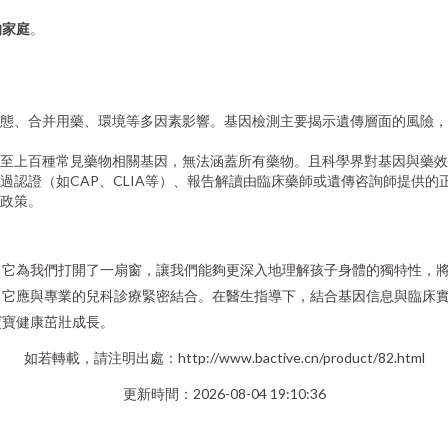
的家庭
。
態、合并用藥、環境等多因素影響。基因檢測主要揭示遺傳層面的風險，
至上百種常見藥物相關基因，無法涵蓋所有藥物。且科學界對基因與藥效
過認證（如CAP、CLIA等）、報告解讀由臨床藥師或遺傳咨詢師提供的
政策。
它為我們打開了一扇窗，讓我們能夠更深入地理解孩子身體的獨特性，將用
。它應與專業的兒科診療緊密結合。在醫生指導下，結合基因信息與臨床
寶寶健康茁壯成長。
如若轉載，請注明出處：http://www.bactive.cn/product/82.html
更新時間：2026-08-04 19:10:36