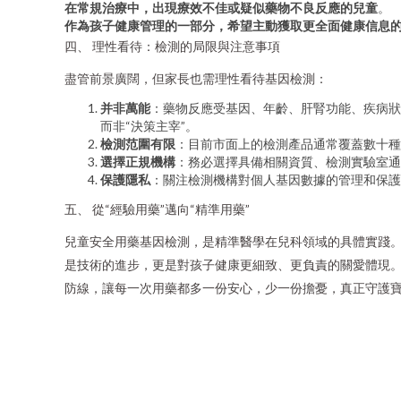
在常規治療中，出現療效不佳或疑似藥物不良反應的兒童
。
作為孩子健康管理的一部分，希望主動獲取更全面健康信息
四、 理性看待：檢測的局限與注意事項
盡管前景廣闊，但家長也需理性看待基因檢測：
并非萬能
：藥物反應受基因、年齡、肝腎功能、疾病狀
而非“決策主宰”。
檢測范圍有限
：目前市面上的檢測產品通常覆蓋數十種
選擇正規機構
：務必選擇具備相關資質、檢測實驗室通
保護隱私
：關注檢測機構對個人基因數據的管理和保護
五、 從“經驗用藥”邁向“精準用藥”
兒童安全用藥基因檢測，是精準醫學在兒科領域的具體實踐。
是技術的進步，更是對孩子健康更細致、更負責的關愛體現
防線，讓每一次用藥都多一份安心，少一份擔憂，真正守護