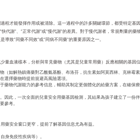
列過程才能發揮作用或被清除。這一過程中的許多關鍵環節，都受特定基
“快代謝”、“正常代謝”或“慢代謝”的差異。對于慢代謝者，常規劑量的
導致“同藥不同效”或“同病不同藥”的重要原因之一。
或少量血液樣本，分析與常見藥物（尤其是兒童常用藥）反應相關的基因
物（如解熱鎮痛藥對乙酰氨基酚、布洛芬，抗生素如阿莫西林、克林霉素
在選擇藥物時提前規避高風險選項。
于藥物代謝能力的參考信息，輔助其制定更個體化的給藥方案，在確保療
。因此，一次全面的兒童安全用藥基因檢測，其結果為孩子建立了一份伴
要參考。
，用藥安全窗口更窄，提前了解基因信息尤為有益。
、自身免疫性疾病等）。