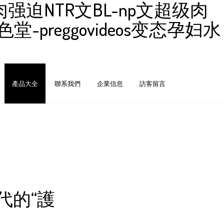
迫NTR文BL-np文超级肉
-preggovideos变态孕妇水
產品大全
聯系我們
企業信息
訪客留言
代的“護